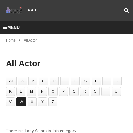
MENU
Home
All Actor
All Actor
All
A
B
C
D
E
F
G
H
I
J
K
L
M
N
O
P
Q
R
S
T
U
V
W
X
Y
Z
There isn't any Actors in this category