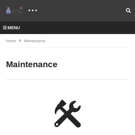
MENU
Home
Maintenance
Maintenance